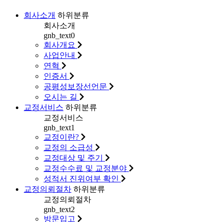
회사소개
하위분류
회사소개
gnb_text0
회사개요
사업안내
연혁
인증서
공평성보장선언문
오시는 길
교정서비스
하위분류
교정서비스
gnb_text1
교정이란?
교정의 소급성
교정대상 및 주기
교정수수료 및 교정분야
성적서 진위여부 확인
교정의뢰절차
하위분류
교정의뢰절차
gnb_text2
방문입고