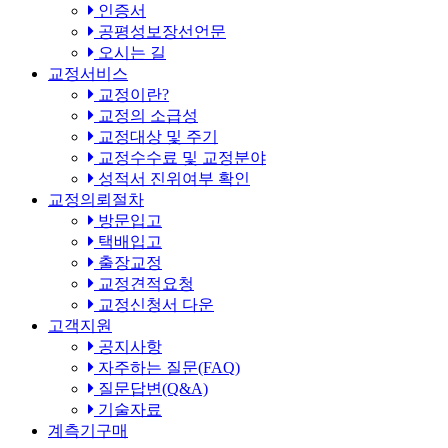
인증서
공평성보장선언문
오시는 길
교정서비스
교정이란?
교정의 소급성
교정대상 및 주기
교정수수료 및 교정분야
성적서 진위여부 확인
교정의뢰절차
방문입고
택배입고
출장교정
교정견적요청
교정신청서 다운
고객지원
공지사항
자주하는 질문(FAQ)
질문답변(Q&A)
기술자료
계측기구매