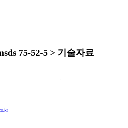
msds 75-52-5 > 기술자료
companybusiness_info03.php
변색themesunghwacompanyproduc