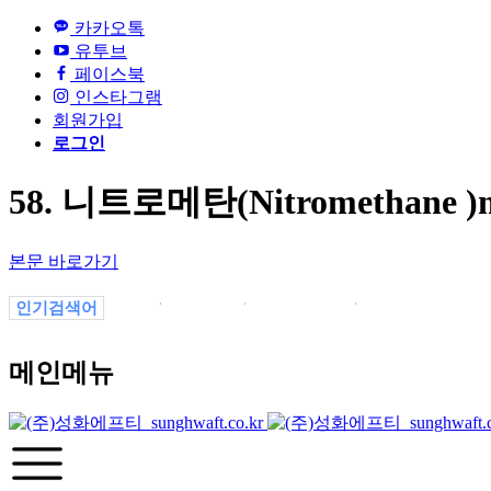
카카오톡
유투브
페이스북
인스타그램
회원가입
로그인
58. 니트로메탄(Nitromethane )
본문 바로가기
인기검색어
1
4700123
4700123123
변색themesunghwa
메인메뉴