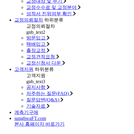
교정대상 및 주기
교정수수료 및 교정분야
성적서 진위여부 확인
교정의뢰절차
하위분류
교정의뢰절차
gnb_text2
방문입고
택배입고
출장교정
교정견적요청
교정신청서 다운
고객지원
하위분류
고객지원
gnb_text3
공지사항
자주하는 질문(FAQ)
질문답변(Q&A)
기술자료
계측기구매
sunghwa
FT
.com
본사 홈페이지 바로가기