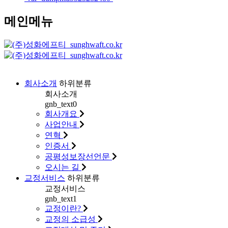
메인메뉴
회사소개
하위분류
회사소개
gnb_text0
회사개요
사업안내
연혁
인증서
공평성보장선언문
오시는 길
교정서비스
하위분류
교정서비스
gnb_text1
교정이란?
교정의 소급성