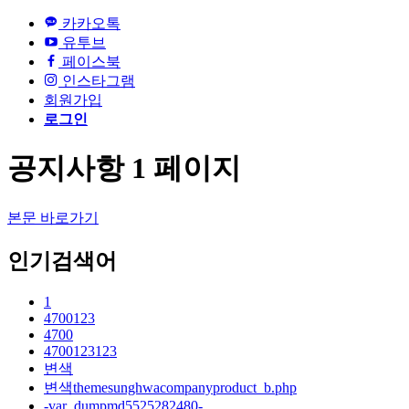
카카오톡
유투브
페이스북
인스타그램
회원가입
로그인
공지사항 1 페이지
본문 바로가기
인기검색어
1
4700123
4700
4700123123
변색
변색themesunghwacompanyproduct_b.php
-var_dumpmd5525282480-