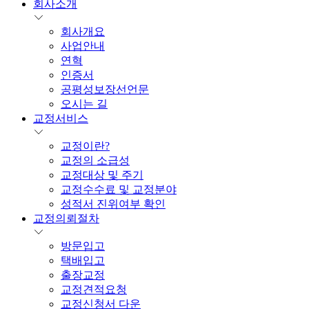
회사소개
회사개요
사업안내
연혁
인증서
공평성보장선언문
오시는 길
교정서비스
교정이란?
교정의 소급성
교정대상 및 주기
교정수수료 및 교정분야
성적서 진위여부 확인
교정의뢰절차
방문입고
택배입고
출장교정
교정견적요청
교정신청서 다운