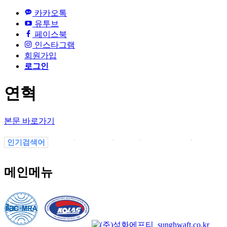
카카오톡
유투브
페이스북
인스타그램
회원가입
로그인
연혁
본문 바로가기
인기검색어
1
4700123
4700
4700123123
변색
변색
themesunghwacompanybusiness_info03.php
변색themesunghwacompanyproduct_b.php
메인메뉴