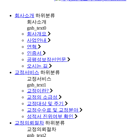
회사소개
하위분류
회사소개
gnb_text0
회사개요
사업안내
연혁
인증서
공평성보장선언문
오시는 길
교정서비스
하위분류
교정서비스
gnb_text1
교정이란?
교정의 소급성
교정대상 및 주기
교정수수료 및 교정분야
성적서 진위여부 확인
교정의뢰절차
하위분류
교정의뢰절차
gnb_text2