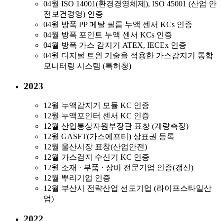
04월
ISO 14001(환경경영체제), ISO 45001 (산업 안
전보건경영) 인증
04월
방폭 PP 메탈 필름 누액 센서 KCs 인증
04월
방폭 포인트 누액 센서 KCs 인증
04월
방폭 가스 감지기 ATEX, IECEx 인증
04월
디지털 트윈 기술을 적용한 가스감지기 통합
모니터링 시스템 (특허청)
2023
12월
누액감지기 모듈 KC 인증
12월
누액포인터 센서 KC 인증
12월
산업통상자원부장관 표창 (계량측정)
12월
GASFT(가스에프티) 상표권 등록
12월
울산시장 표창(산업안전)
12월
가스검지 수신기 KC 인증
12월
소재 · 부품 · 장비 전문기업 인증(갱신)
12월
뿌리기업 인증
12월
부산시 전략산업 선도기업 (라이프스타일산
업)
2022