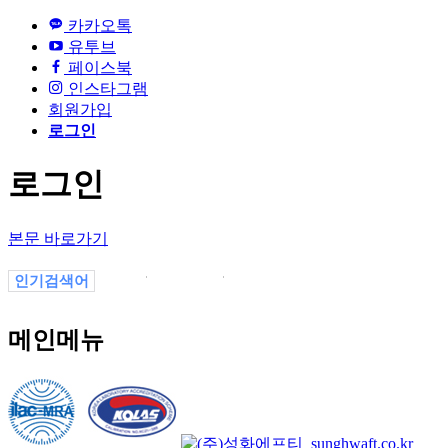
카카오톡
유투브
페이스북
인스타그램
회원가입
로그인
로그인
본문 바로가기
인기검색어
1
4700123
4700123123
변색
themesunghwacompanybusiness_info03.php
변색themesunghwacompanyproduct_b.php
메인메뉴