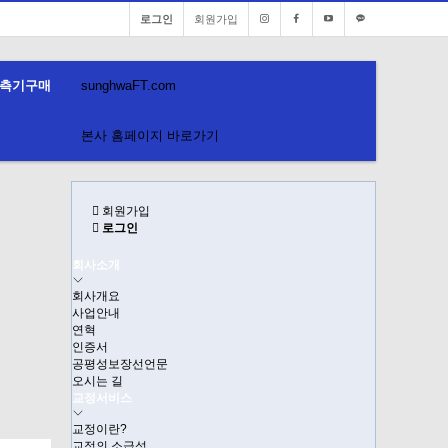
로그인
회원가입
측기구매
sunghwa
FT
.com
본사 홈페이지 바로가기
회원가입
로그인
회사소개
회사개요
사업안내
연혁
인증서
공평성보장선언문
오시는 길
교정서비스
교정이란?
교정의 소급성