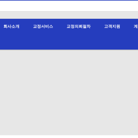
1
4700123
4700
4700123123
변색
인기검색어
회사소개
교정서비스
교정의뢰절차
고객지원
계
변색themesunghwacompanybusiness_info03.php
변색themesunghwacompanyproduct_b.php