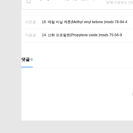
67회 다운로드 | DATE
이전글
16. 메틸 비닐 케톤(Methyl vinyl ketone )msds 78-94-4
다음글
14. 산화 프로필렌(Propylene oxide )msds 75-56-9
댓글
0