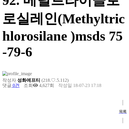
92. 메틸트라이클로
로실레인(Methyltric
hlorosilane )msds 75
-79-6
작성자
성화에프티
(218.♡.5.112)
댓글
0건
조회
4,627회
작성일
18-07-23 17:18
목록