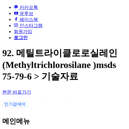
카카오톡
유투브
페이스북
인스타그램
회원가입
로그인
92. 메틸트라이클로로실레인
(Methyltrichlorosilane )msds
75-79-6 > 기술자료
본문 바로가기
인기검색어
1
4700123
4700123123
변색
themesunghwacompanybusiness_info03.php
변색themesunghwacompanyproduct_b.php
메인메뉴