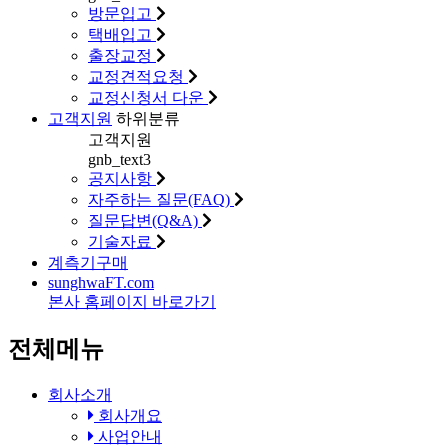
방문입고
택배입고
출장교정
교정견적요청
교정신청서 다운
고객지원
하위분류
고객지원
gnb_text3
공지사항
자주하는 질문(FAQ)
질문답변(Q&A)
기술자료
계측기구매
sunghwa
FT
.com
본사 홈페이지 바로가기
전체메뉴
회사소개
회사개요
사업안내