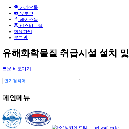
카카오톡
유투브
페이스북
인스타그램
회원가입
로그인
유해화학물질 취급시설 설치 및 
본문 바로가기
인기검색어
1
4700123
4700
4700123123
변색
메인메뉴