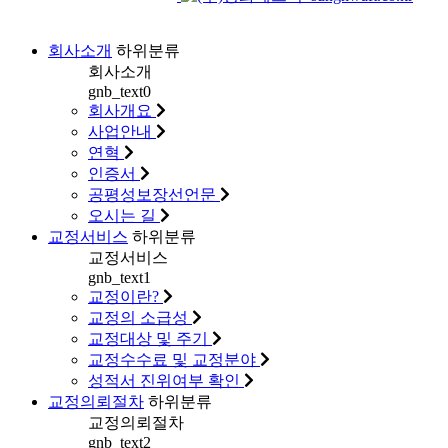
회사소개
하위분류
회사소개
gnb_text0
회사개요
사업안내
연혁
인증서
공평성보장선언문
오시는 길
교정서비스
하위분류
교정서비스
gnb_text1
교정이란?
교정의 소급성
교정대상 및 주기
교정수수료 및 교정분야
성적서 진위여부 확인
교정의뢰절차
하위분류
교정의뢰절차
gnb_text2