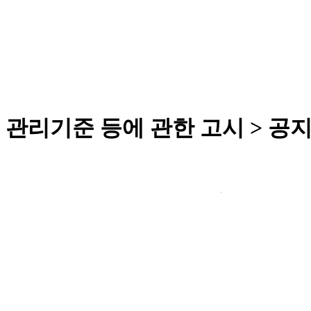
관리기준 등에 관한 고시 > 공
변색themesunghwacompanybusiness_info03.php
변색themesunghwa